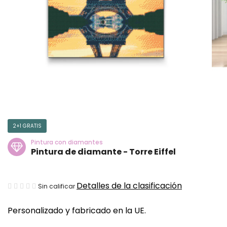
2+1 GRATIS
Pintura con diamantes
Pintura de diamante - Torre Eiffel
La
Detalles de la clasificación
Sin calificar
valoración
Personalizado y fabricado en la UE.
media
del