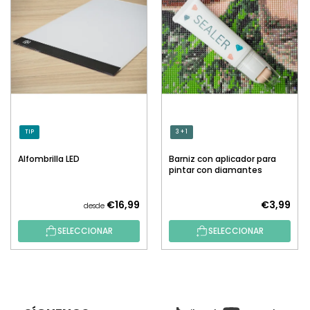
TIP
3 + 1
Alfombrilla LED
Barniz con aplicador para
pintar con diamantes
€16,99
€3,99
desde
SELECCIONAR
SELECCIONAR
P
I
E