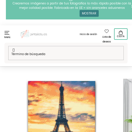
Ir
Crearemos imágenes a partir de tus fotografías lo más rápido posible con la
mejor calidad posible. Fabricado en la UE = sin aranceles aduaneros
al
MOSTRAR
contenido
Inicio de sesión
CESTA
Lista de
Menú
deseos
Inicio
/
Técnicas
/
Pintura con diamantes
/
Pintura de
diamante - Torre Eiffel