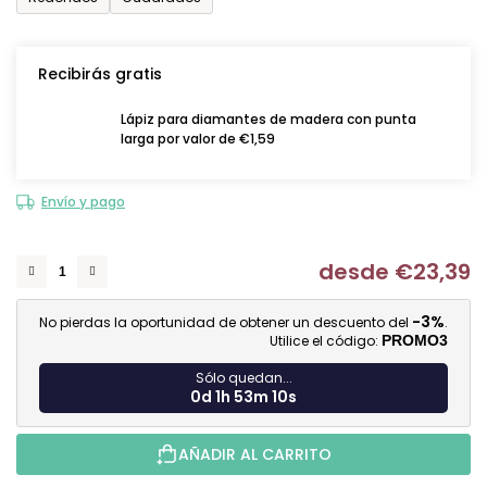
Recibirás gratis
Lápiz para diamantes de madera con punta
larga por valor de €1,59
Envío y pago
desde
€23,39
Me
-3%
No pierdas la oportunidad de obtener un descuento del
.
Utilice el código:
PROMO3
Sólo quedan...
0d 1h 53m 9s
AÑADIR AL CARRITO