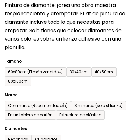
Pintura de diamante: ¡crea una obra maestra
producto
resplandeciente y atemporal! El kit de pintura de
es
diamante incluye todo lo que necesitas para
de
empezar. Solo tienes que colocar diamantes de
0,0
varios colores sobre un lienzo adhesivo con una
sobre
plantilla.
5
estrellas.
Tamaño
60x80cm (El más vendido⭐)
30x40cm
40x50cm
80x100cm
Marco
Con marco (Recomendado👍)
Sin marco (solo el lienzo)
En un tablero de cartón
Estructura de plástico
Diamantes
Redondos
Cuadrados