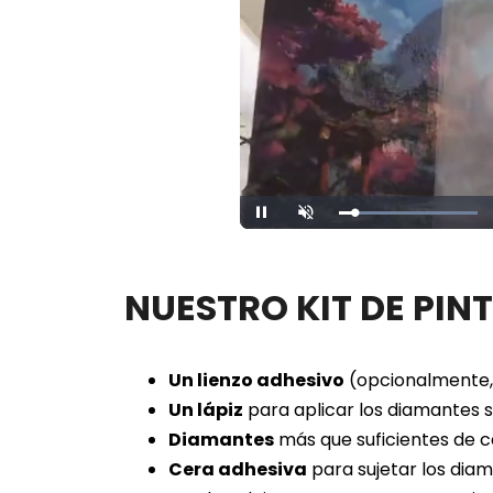
Loaded
:
Pause
Unmute
100.00%
NUESTRO KIT DE PIN
Un lienzo adhesivo
(opcionalmente, 
Un lápiz
para aplicar los diamantes so
Diamantes
más que suficientes de c
Cera adhesiva
para sujetar los diam