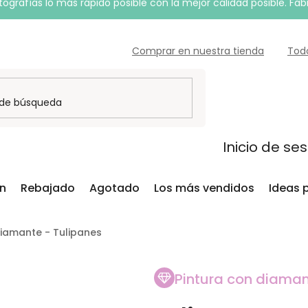
grafías lo más rápido posible con la mejor calidad posible. Fab
Comprar en nuestra tienda
Tod
Inicio de se
ón
Rebajado
Agotado
Los más vendidos
Ideas 
diamante - Tulipanes
Pintura con diama