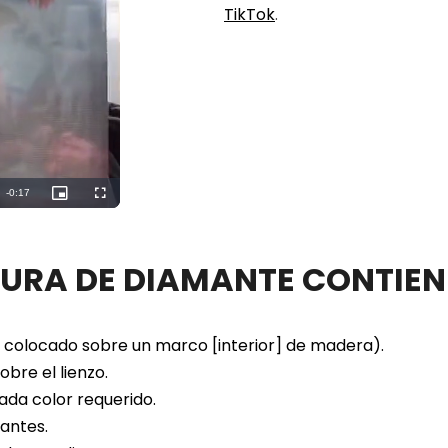
TikTok
.
Remaining
-
0:15
Picture-
Fullscreen
in-
Picture
Time
TURA DE DIAMANTE CONTIEN
colocado sobre un marco [interior] de madera).
bre el lienzo.
ada color requerido.
antes.