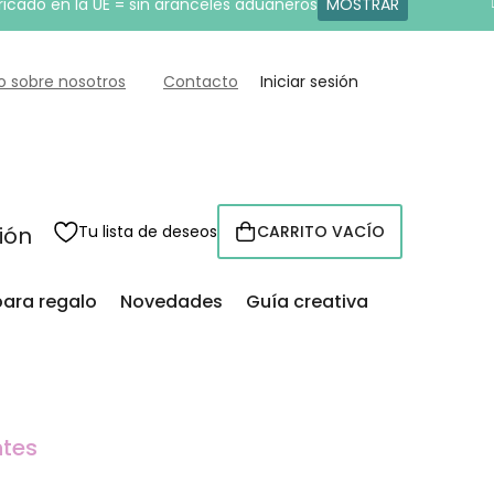
ricado en la UE = sin aranceles aduaneros
MOSTRAR
o sobre nosotros
Contacto
Iniciar sesión
sión
Tu lista de deseos
CARRITO VACÍO
CESTA
para regalo
Novedades
Guía creativa
ntes