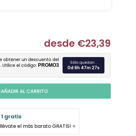
desde
€23,39
Medir prec
de obtener un descuento del
Sólo quedan...
%
. Utilice el código:
PROMO3
0d 6h 47m 26s
AÑADIR AL CARRITO
1 gratis
llévate el más barato GRATIS! ⭐