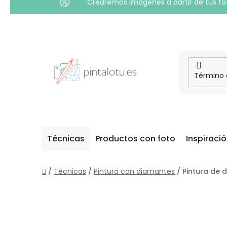
Crearemos imágenes a partir de tus foto
Ir
al
contenido
Técnicas
Productos con foto
Inspiraci
Inicio
/
Técnicas
/
Pintura con diamantes
/
Pintura de 