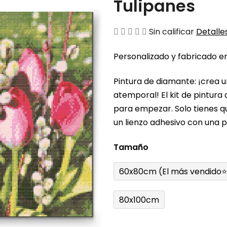
Tulipanes
La
Sin calificar
Detalles
valoración
Personalizado y fabricado en
media
del
Pintura de diamante: ¡crea 
producto
atemporal! El kit de pintura
es
para empezar. Solo tienes q
de
un lienzo adhesivo con una pl
0,0
sobre
Tamaño
5
estrellas.
60x80cm (El más vendido⭐
80x100cm