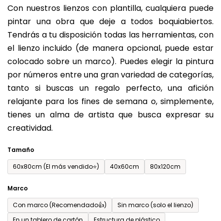
Con nuestros lienzos con plantilla, cualquiera puede
producto
pintar una obra que deje a todos boquiabiertos.
es
Tendrás a tu disposición todas las herramientas, con
de
el lienzo incluido (de manera opcional, puede estar
0,0
colocado sobre un marco). Puedes elegir la pintura
sobre
por números entre una gran variedad de categorías,
5
tanto si buscas un regalo perfecto, una afición
estrellas.
relajante para los fines de semana o, simplemente,
tienes un alma de artista que busca expresar su
creatividad.
Tamaño
60x80cm (El más vendido⭐)
40x60cm
80x120cm
Marco
Con marco (Recomendado👍)
Sin marco (solo el lienzo)
En un tablero de cartón
Estructura de plástico