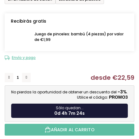
Recibirás gratis
Juego de pinceles: bambú (4 piezas) por valor
de €1,99
Envío y pago
desde
€22,59
Me
-3%
No pierdas la oportunidad de obtener un descuento del
.
Utilice el código:
PROMO3
Sólo quedan...
0d 4h 7m 24s
AÑADIR AL CARRITO