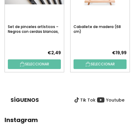
Set de pinceles artísticos –
Caballete de madera (68
Negros con cerdas blancas,
cm)
5 uds.
€2,49
€19,99
SELECCIONAR
SELECCIONAR
P
I
E
SÍGUENOS
Tik Tok
Youtube
D
E
P
Instagram
Á
G