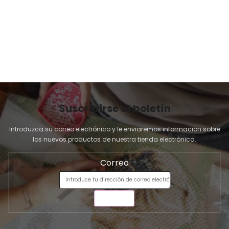
I
N
A
Suscribirse al boletín
Introduzca su correo electrónico y le enviaremos información sobre
los nuevos productos de nuestra tienda electrónica.
Correo
ENVIAR