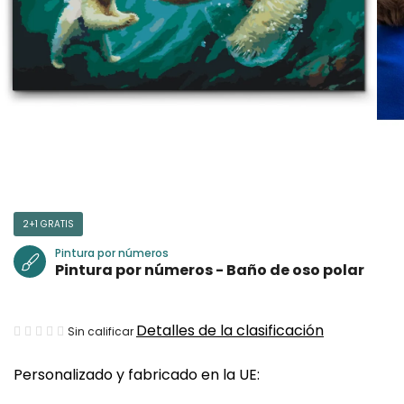
2+1 GRATIS
Pintura por números
Pintura por números - Baño de oso polar
La
Detalles de la clasificación
Sin calificar
valoración
Personalizado y fabricado en la UE:
media
del