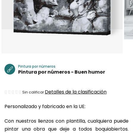
Pintura por números
Pintura por números - Buen humor
La
Detalles de la clasificación
Sin calificar
valoración
Personalizado y fabricado en la UE:
media
del
Con nuestros lienzos con plantilla, cualquiera puede
producto
pintar una obra que deje a todos boquiabiertos.
es