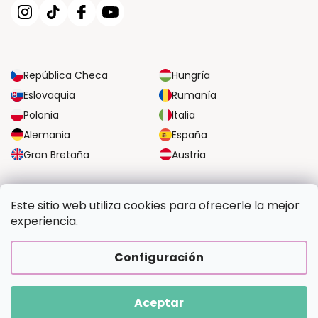
República Checa
Hungría
Eslovaquia
Rumanía
Polonia
Italia
Alemania
España
Gran Bretaña
Austria
OPCIONES DE TRANSPORTE FIABLES
Este sitio web utiliza cookies para ofrecerle la mejor
experiencia.
OPCIONES SEGURAS DE PAGO
Configuración
Aceptar
Copyright 2026
Pintalotu.es
. Todos los derechos reservados.