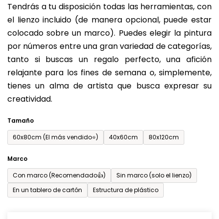
Tendrás a tu disposición todas las herramientas, con
de
el lienzo incluido (de manera opcional, puede estar
0,0
colocado sobre un marco). Puedes elegir la pintura
sobre
por números entre una gran variedad de categorías,
5
tanto si buscas un regalo perfecto, una afición
estrellas.
relajante para los fines de semana o, simplemente,
tienes un alma de artista que busca expresar su
creatividad.
Tamaño
60x80cm (El más vendido⭐)
40x60cm
80x120cm
Marco
Con marco (Recomendado👍)
Sin marco (solo el lienzo)
En un tablero de cartón
Estructura de plástico