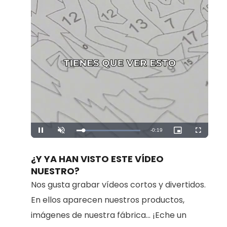
Remaining
-
0:19
Loaded
:
Pause
Unmute
Picture-
Fullscreen
100.00%
in-
Picture
Time
¿Y YA HAN VISTO ESTE VÍDEO
NUESTRO?
Nos gusta grabar vídeos cortos y divertidos.
En ellos aparecen nuestros productos,
imágenes de nuestra fábrica... ¡Eche un