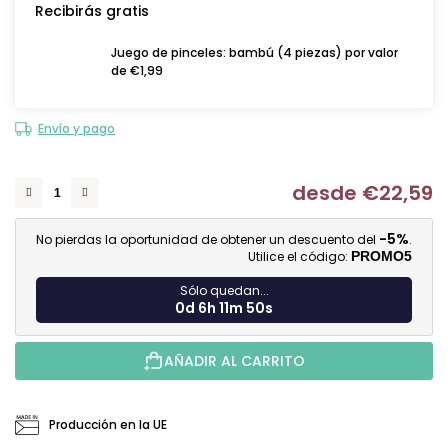
Recibirás gratis
Juego de pinceles: bambú (4 piezas) por valor
de €1,99
Envío y pago
desde
€22,59
Me
-5%
No pierdas la oportunidad de obtener un descuento del
.
Utilice el código:
PROMO5
Sólo quedan...
0d 6h 11m 50s
AÑADIR AL CARRITO
Producción en la UE