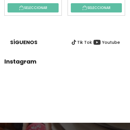
SELECCIONAR
SELECCIONAR
P
I
E
SÍGUENOS
Tik Tok
Youtube
D
E
P
Instagram
Á
G
I
N
A