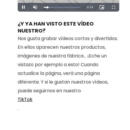
Remaining
-
0:19
Loaded
:
Pause
Unmute
Picture-
Fullscreen
100.00%
in-
Picture
Time
¿Y YA HAN VISTO ESTE VÍDEO
NUESTRO?
Nos gusta grabar vídeos cortos y divertidos.
En ellos aparecen nuestros productos,
imágenes de nuestra fábrica... ¡Eche un
vistazo por ejemplo a esto! Cuando
actualice la página, verá una página
diferente. Y si le gustan nuestros vídeos,
puede seguirnos en nuestro
TikTok
.