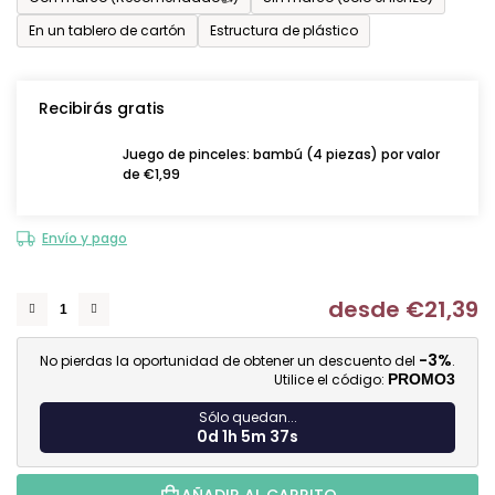
En un tablero de cartón
Estructura de plástico
Recibirás gratis
Juego de pinceles: bambú (4 piezas) por valor
de €1,99
Envío y pago
desde
€21,39
Me
-3%
No pierdas la oportunidad de obtener un descuento del
.
Utilice el código:
PROMO3
Sólo quedan...
0d 1h 5m 36s