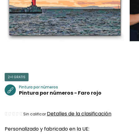
2+1 GRATIS
Pintura por números
Pintura por números - Faro rojo
La
Detalles de la clasificación
Sin calificar
valoración
Personalizado y fabricado en la UE:
media
del