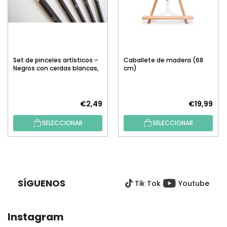
Set de pinceles artísticos –
Caballete de madera (68
Negros con cerdas blancas,
cm)
5 uds.
€2,49
€19,99
SELECCIONAR
SELECCIONAR
P
I
E
SÍGUENOS
Tik Tok
Youtube
D
E
P
Instagram
Á