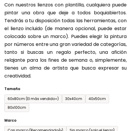
Con nuestros lienzos con plantilla, cualquiera puede
producto
pintar una obra que deje a todos boquiabiertos.
es
Tendrás a tu disposición todas las herramientas, con
de
el lienzo incluido (de manera opcional, puede estar
0,0
colocado sobre un marco). Puedes elegir la pintura
sobre
por números entre una gran variedad de categorías,
5
tanto si buscas un regalo perfecto, una afición
estrellas.
relajante para los fines de semana o, simplemente,
tienes un alma de artista que busca expresar su
creatividad.
Tamaño
60x80cm (El más vendido⭐)
30x40cm
40x50cm
80x100cm
Marco
Con marco (Recomendado👍)
Sin marco (solo el lienzo)