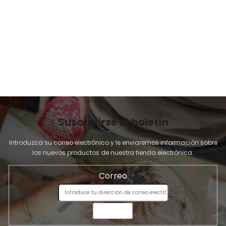
G
I
N
A
Suscribirse al boletín
Introduzca su correo electrónico y le enviaremos información sobre
los nuevos productos de nuestra tienda electrónica.
Correo
ENVIAR