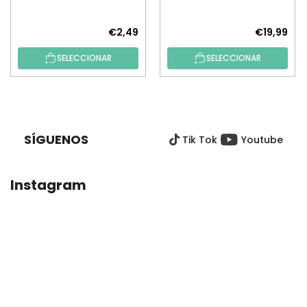
€2,49
€19,99
SELECCIONAR
SELECCIONAR
P
I
E
SÍGUENOS
Tik Tok
Youtube
D
E
P
Instagram
Á
G
I
N
A