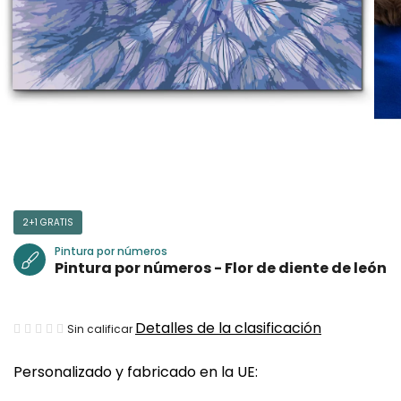
2+1 GRATIS
Pintura por números
Pintura por números - Flor de diente de león
La
Detalles de la clasificación
Sin calificar
valoración
Personalizado y fabricado en la UE:
media
del