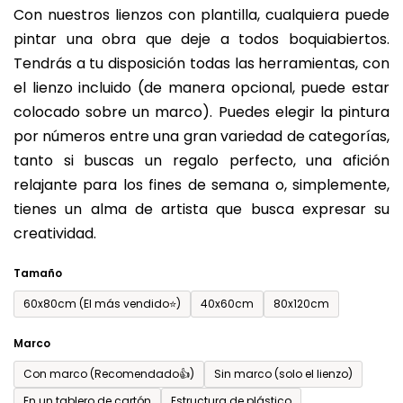
Con nuestros lienzos con plantilla, cualquiera puede
producto
pintar una obra que deje a todos boquiabiertos.
es
Tendrás a tu disposición todas las herramientas, con
de
el lienzo incluido (de manera opcional, puede estar
0,0
colocado sobre un marco). Puedes elegir la pintura
sobre
por números entre una gran variedad de categorías,
5
tanto si buscas un regalo perfecto, una afición
estrellas.
relajante para los fines de semana o, simplemente,
tienes un alma de artista que busca expresar su
creatividad.
Tamaño
60x80cm (El más vendido⭐)
40x60cm
80x120cm
Marco
Con marco (Recomendado👍)
Sin marco (solo el lienzo)
En un tablero de cartón
Estructura de plástico