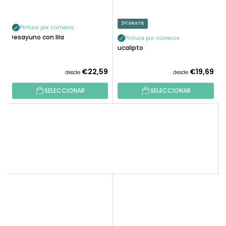
2+1 GRATIS
Pintura por números
Desayuno con lila
Pintura por números
Eucalipto
€22,59
€19,69
desde
desde
SELECCIONAR
SELECCIONAR