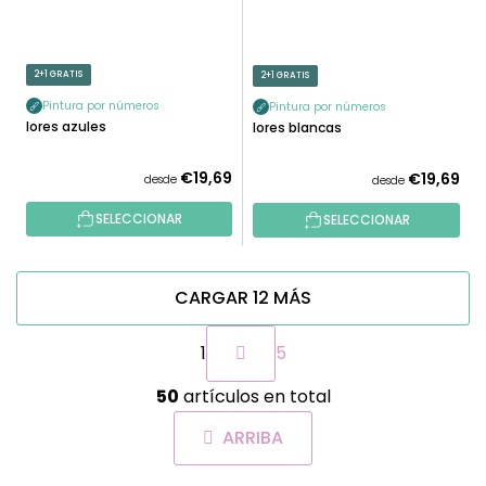
2+1 GRATIS
2+1 GRATIS
Pintura por números
Pintura por números
Flores azules
Flores blancas
€19,69
€19,69
desde
desde
SELECCIONAR
SELECCIONAR
CARGAR 12 MÁS
P
1
5
a
g
C
i
50
artículos en total
o
n
n
a
ARRIBA
t
c
r
i