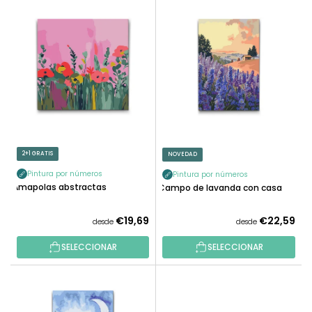
L
N
I
A
S
R
T
P
A
R
D
O
E
D
P
U
R
C
O
2+1 GRATIS
NOVEDAD
T
D
O
Pintura por números
Pintura por números
U
Amapolas abstractas
Campo de lavanda con casa
S
C
T
€19,69
€22,59
desde
desde
O
SELECCIONAR
SELECCIONAR
S