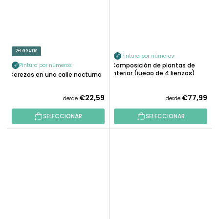
2+1 GRATIS
Pintura por números
Composición de plantas de
Pintura por números
interior (juego de 4 lienzos)
Cerezos en una calle nocturna
€22,59
€77,99
desde
desde
SELECCIONAR
SELECCIONAR