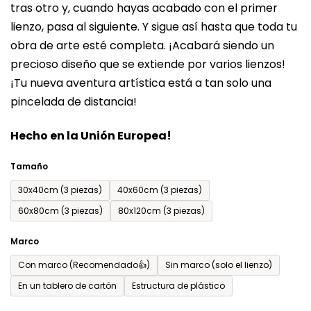
tras otro y, cuando hayas acabado con el primer
es
lienzo, pasa al siguiente. Y sigue así hasta que toda tu
de
obra de arte esté completa. ¡Acabará siendo un
0,0
precioso diseño que se extiende por varios lienzos!
sobre
¡Tu nueva aventura artística está a tan solo una
5
pincelada de distancia!
estrellas.
Hecho en la Unión Europea!
Tamaño
30x40cm (3 piezas)
40x60cm (3 piezas)
60x80cm (3 piezas)
80x120cm (3 piezas)
Marco
Con marco (Recomendado👍)
Sin marco (solo el lienzo)
En un tablero de cartón
Estructura de plástico