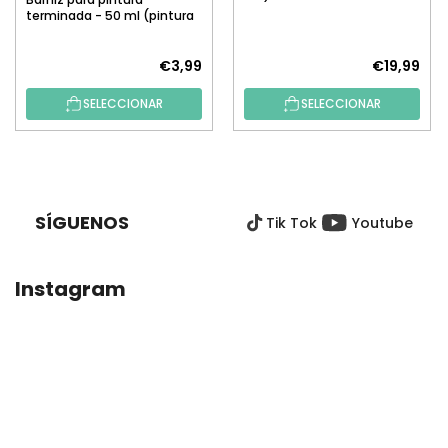
terminada - 50 ml (pintura
por números)
€3,99
€19,99
SELECCIONAR
SELECCIONAR
P
I
E
SÍGUENOS
Tik Tok
Youtube
D
E
P
Instagram
Á
G
I
N
A