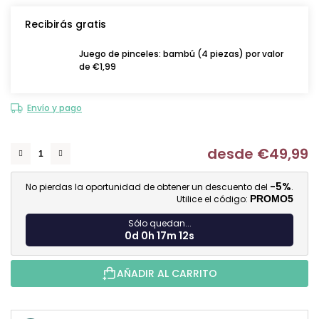
Recibirás gratis
Juego de pinceles: bambú (4 piezas) por valor
de €1,99
Envío y pago
desde
€49,99
Me
-5%
No pierdas la oportunidad de obtener un descuento del
.
Utilice el código:
PROMO5
Sólo quedan...
0d 0h 17m 11s
AÑADIR AL CARRITO