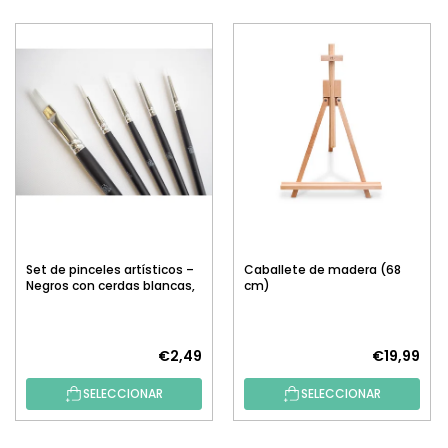
Set de pinceles artísticos –
Caballete de madera (68
Negros con cerdas blancas,
cm)
5 uds.
€2,49
€19,99
SELECCIONAR
SELECCIONAR
P