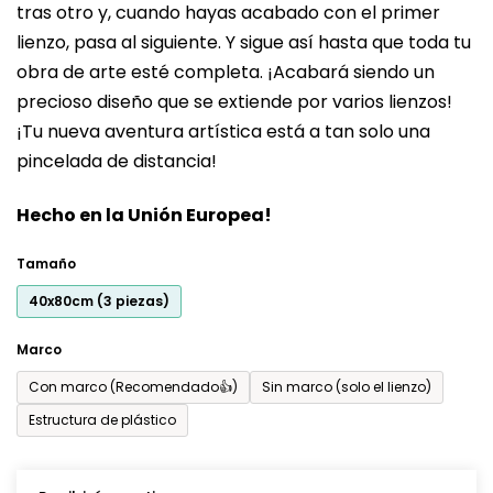
tras otro y, cuando hayas acabado con el primer
es
lienzo, pasa al siguiente. Y sigue así hasta que toda tu
de
obra de arte esté completa. ¡Acabará siendo un
0,0
precioso diseño que se extiende por varios lienzos!
sobre
¡Tu nueva aventura artística está a tan solo una
5
pincelada de distancia!
estrellas.
Hecho en la Unión Europea!
Tamaño
40x80cm (3 piezas)
Marco
Con marco (Recomendado👍)
Sin marco (solo el lienzo)
Estructura de plástico