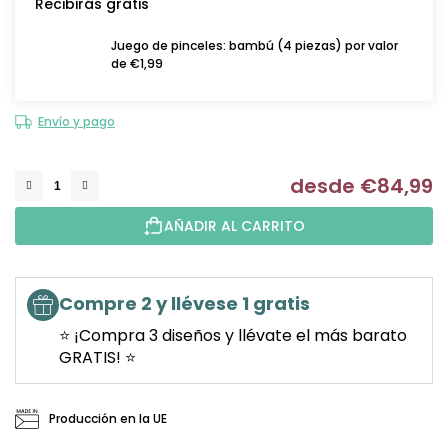
Recibirás gratis
Juego de pinceles: bambú (4 piezas) por valor
de €1,99
Envío y pago
desde
€84,99
Me
AÑADIR AL CARRITO
Compre 2 y llévese 1 gratis
⭐ ¡Compra 3 diseños y llévate el más barato
GRATIS! ⭐
Producción en la UE