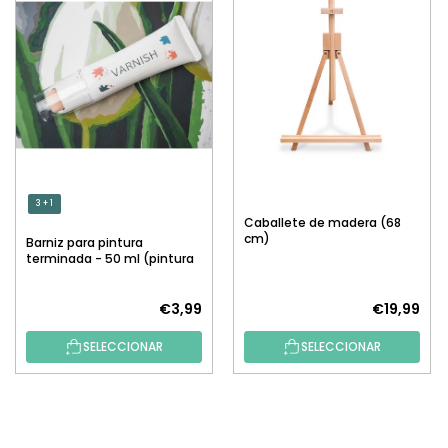
3 + 1
Caballete de madera (68
cm)
Barniz para pintura
terminada - 50 ml (pintura
por números)
€3,99
€19,99
SELECCIONAR
SELECCIONAR
P
I
E