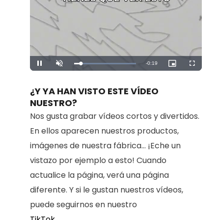
Remaining
-
0:19
Loaded
:
Pause
Unmute
Picture-
Fullscreen
100.00%
in-
Picture
Time
¿Y YA HAN VISTO ESTE VÍDEO
NUESTRO?
Nos gusta grabar vídeos cortos y divertidos.
En ellos aparecen nuestros productos,
imágenes de nuestra fábrica... ¡Eche un
vistazo por ejemplo a esto! Cuando
actualice la página, verá una página
diferente. Y si le gustan nuestros vídeos,
puede seguirnos en nuestro
TikTok