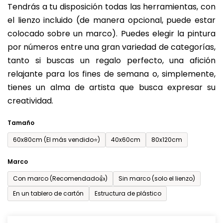
Tendrás a tu disposición todas las herramientas, con
de
el lienzo incluido (de manera opcional, puede estar
0,0
colocado sobre un marco). Puedes elegir la pintura
sobre
por números entre una gran variedad de categorías,
5
tanto si buscas un regalo perfecto, una afición
estrellas.
relajante para los fines de semana o, simplemente,
tienes un alma de artista que busca expresar su
creatividad.
Tamaño
60x80cm (El más vendido⭐)
40x60cm
80x120cm
Marco
Con marco (Recomendado👍)
Sin marco (solo el lienzo)
En un tablero de cartón
Estructura de plástico