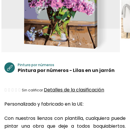
Pintura por números
Pintura por números - Lilas en un jarrón
La
Detalles de la clasificación
Sin calificar
valoración
Personalizado y fabricado en la UE:
media
del
Con nuestros lienzos con plantilla, cualquiera puede
producto
pintar una obra que deje a todos boquiabiertos.
es