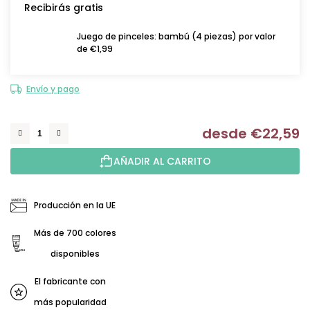
Recibirás gratis
Juego de pinceles: bambú (4 piezas) por valor
de €1,99
Envío y pago
desde
€22,59
Me
AÑADIR AL CARRITO
Producción en la UE
Más de 700 colores
disponibles
El fabricante con
más popularidad