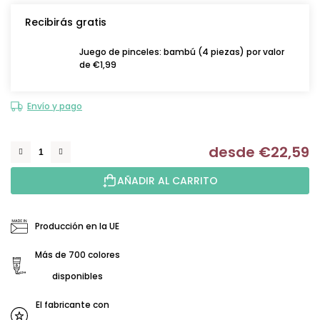
Recibirás gratis
Juego de pinceles: bambú (4 piezas) por valor
de €1,99
Envío y pago
desde
€22,59
Me
AÑADIR AL CARRITO
Producción en la UE
Más de 700 colores
disponibles
El fabricante con