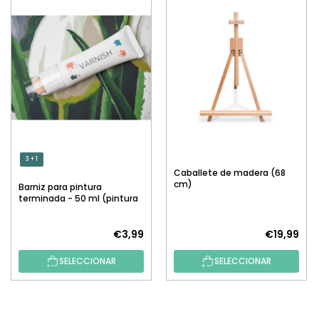
3 + 1
Caballete de madera (68
cm)
Barniz para pintura
terminada - 50 ml (pintura
por números)
€3,99
€19,99
SELECCIONAR
SELECCIONAR
P
I