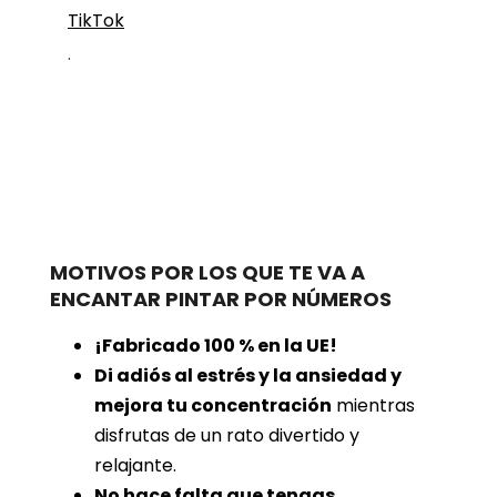
TikTok
.
MOTIVOS POR LOS QUE TE VA A
ENCANTAR PINTAR POR NÚMEROS
¡Fabricado 100 % en la UE!
Di adiós al estrés y la ansiedad y
mejora tu concentración
mientras
disfrutas de un rato divertido y
relajante.
No hace falta que tengas