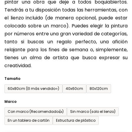
pintar una obra que deje a todos boquiabiertos.
es
Tendrás a tu disposición todas las herramientas, con
de
el lienzo incluido (de manera opcional, puede estar
0,0
colocado sobre un marco). Puedes elegir la pintura
sobre
por números entre una gran variedad de categorías,
5
tanto si buscas un regalo perfecto, una afición
estrellas.
relajante para los fines de semana o, simplemente,
tienes un alma de artista que busca expresar su
creatividad.
Tamaño
60x80cm (El más vendido⭐)
40x60cm
80x120cm
Marco
Con marco (Recomendado👍)
Sin marco (solo el lienzo)
En un tablero de cartón
Estructura de plástico