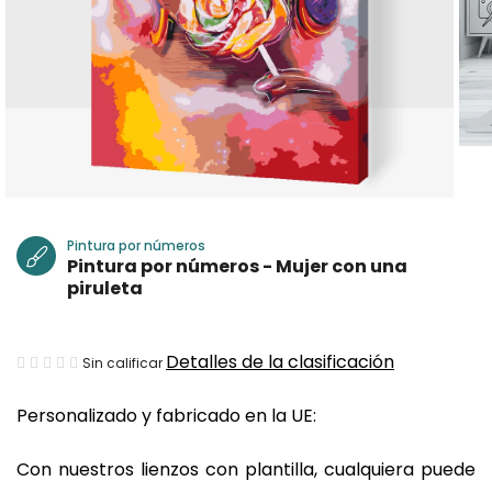
Pintura por números
Pintura por números - Mujer con una
piruleta
La
Detalles de la clasificación
Sin calificar
valoración
Personalizado y fabricado en la UE:
media
del
Con nuestros lienzos con plantilla, cualquiera puede
producto