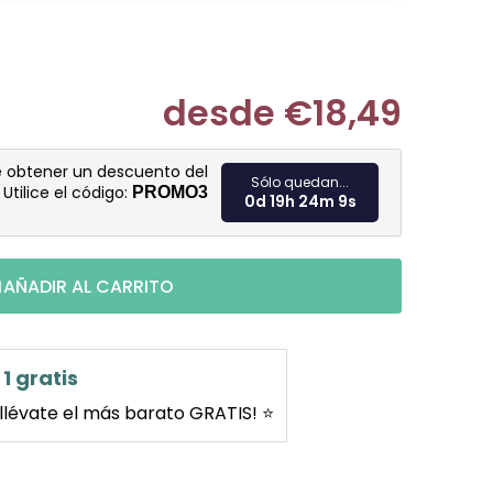
desde
€18,49
Medir prec
e obtener un descuento del
Sólo quedan...
. Utilice el código:
PROMO3
0d 19h 24m 8s
AÑADIR AL CARRITO
1 gratis
llévate el más barato GRATIS! ⭐