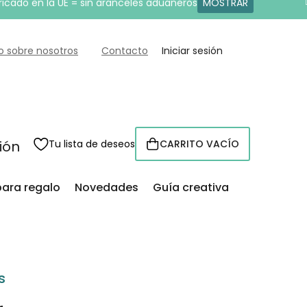
ricado en la UE = sin aranceles aduaneros
MOSTRAR
o sobre nosotros
Contacto
Iniciar sesión
sión
Tu lista de deseos
CARRITO VACÍO
CESTA
para regalo
Novedades
Guía creativa
s