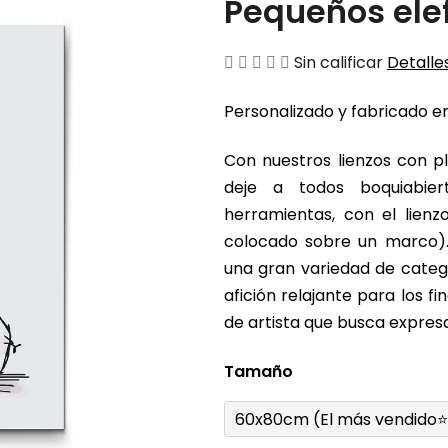
Pequeños ele
La
Sin calificar
Detalles
valoración
Personalizado y fabricado en
media
del
Con nuestros lienzos con pl
producto
deje a todos boquiabier
es
herramientas, con el lienz
de
colocado sobre un marco).
0,0
una gran variedad de catego
sobre
afición relajante para los 
5
de artista que busca expresa
estrellas.
Tamaño
60x80cm (El más vendido⭐