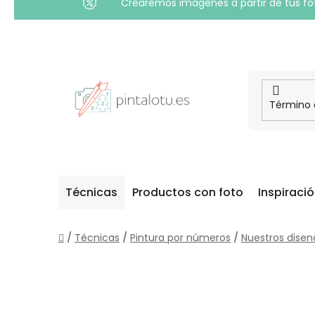
Crearemos imágenes a partir de tus foto
Ir
al
contenido
Técnicas
Productos con foto
Inspiraci
Inicio
/
Técnicas
/
Pintura por números
/
Nuestros disen