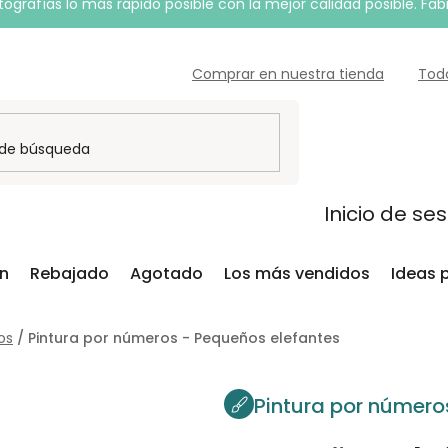
grafías lo más rápido posible con la mejor calidad posible. Fab
Comprar en nuestra tienda
Tod
Inicio de se
ón
Rebajado
Agotado
Los más vendidos
Ideas 
os
/
Pintura por números - Pequeños elefantes
Pintura por número