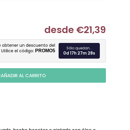
desde
€21,39
Medir prec
e obtener un descuento del
Sólo quedan...
. Utilice el código:
PROMO5
0d 17h 27m 27s
AÑADIR AL CARRITO