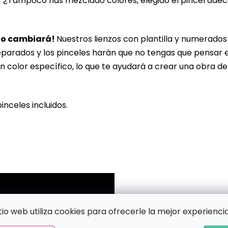
? ¿Tampoco has mezclado colores, elegido el pincel ade
lo cambiará!
Nuestros lienzos con plantilla y numerado
eparados y los pinceles harán que no tengas que pensar 
n color específico, lo que te ayudará a crear una obra de
pinceles incluidos.
!
itio web utiliza cookies para ofrecerle la mejor experiencia