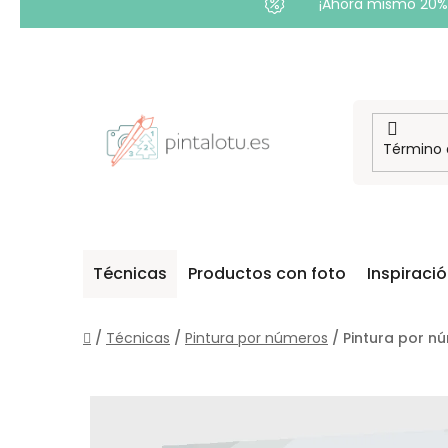
¡Ahora mismo 20% 
Ir
al
contenido
Técnicas
Productos con foto
Inspiraci
Inicio
/
Técnicas
/
Pintura por números
/
Pintura por n