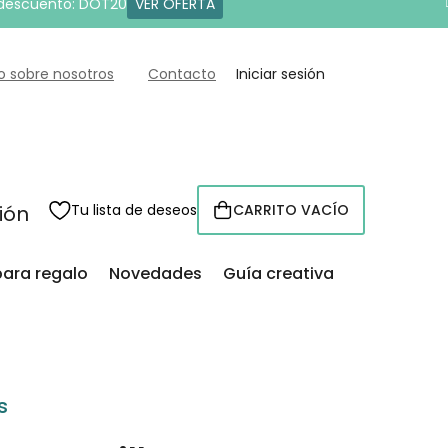
 descuento: DOT20
VER OFERTA
o sobre nosotros
Contacto
Iniciar sesión
sión
Tu lista de deseos
CARRITO VACÍO
CESTA
para regalo
Novedades
Guía creativa
s