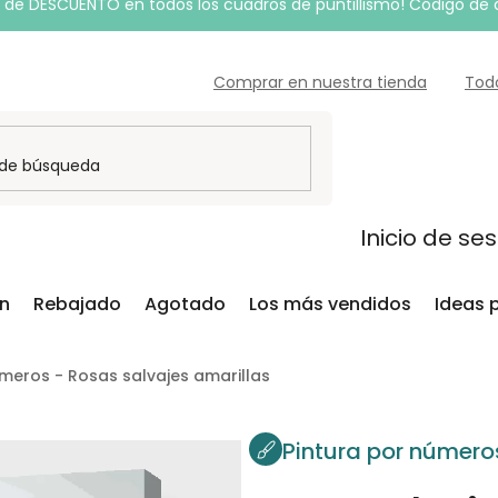
de DESCUENTO en todos los cuadros de puntillismo! Código de
Comprar en nuestra tienda
Tod
Inicio de se
ón
Rebajado
Agotado
Los más vendidos
Ideas 
úmeros - Rosas salvajes amarillas
Pintura por número