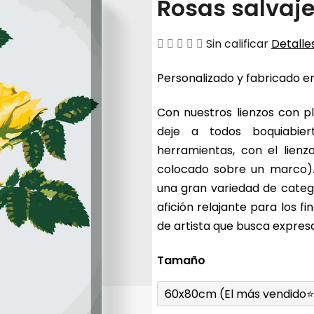
Rosas salvaje
La
Sin calificar
Detalles
valoración
Personalizado y fabricado en
media
del
Con nuestros lienzos con pl
producto
deje a todos boquiabier
es
herramientas, con el lienz
de
colocado sobre un marco).
0,0
una gran variedad de catego
sobre
afición relajante para los 
5
de artista que busca expresa
estrellas.
Tamaño
60x80cm (El más vendido⭐