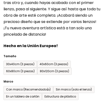
tras otro y, cuando hayas acabado con el primer
es
lienzo, pasa al siguiente. Y sigue así hasta que toda tu
de
obra de arte esté completa. ¡Acabará siendo un
0,0
precioso diseño que se extiende por varios lienzos!
sobre
¡Tu nueva aventura artística está a tan solo una
5
pincelada de distancia!
estrellas.
Hecho en la Unión Europea!
Tamaño
30x40cm (3 piezas)
40x60cm (3 piezas)
60x80cm (3 piezas)
80x120cm (3 piezas)
Marco
Con marco (Recomendado👍)
Sin marco (solo el lienzo)
En un tablero de cartón
Estructura de plástico