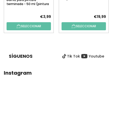
terminada - 50 ml (pintura
por números)
€3,99
€19,99
SELECCIONAR
SELECCIONAR
P
I
E
SÍGUENOS
Tik Tok
Youtube
D
E
P
Instagram
Á
G
I
N
A