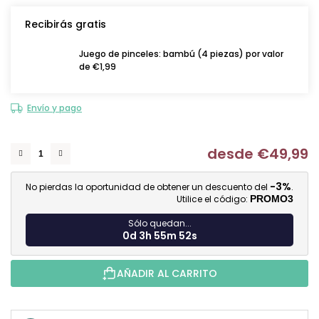
Recibirás gratis
Juego de pinceles: bambú (4 piezas) por valor
de €1,99
Envío y pago
desde
€49,99
Me
-3%
No pierdas la oportunidad de obtener un descuento del
.
Utilice el código:
PROMO3
Sólo quedan...
0d 3h 55m 51s
AÑADIR AL CARRITO