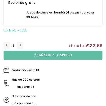
Recibirás gratis
Juego de pinceles: bambú (4 piezas) por valor
de €1,99
Envío y pago
desde
€22,59
Me
AÑADIR AL CARRITO
Producción en la UE
Más de 700 colores
disponibles
El fabricante con
más popularidad