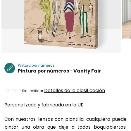
Pintura por números
Pintura por números - Vanity Fair
La
Detalles de la clasificación
Sin calificar
valoración
Personalizado y fabricado en la UE:
media
del
Con nuestros lienzos con plantilla, cualquiera puede
producto
pintar una obra que deje a todos boquiabiertos.
es