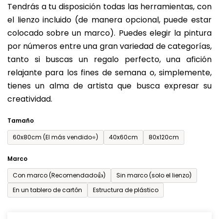
Tendrás a tu disposición todas las herramientas, con
de
el lienzo incluido (de manera opcional, puede estar
0,0
colocado sobre un marco). Puedes elegir la pintura
sobre
por números entre una gran variedad de categorías,
5
tanto si buscas un regalo perfecto, una afición
estrellas.
relajante para los fines de semana o, simplemente,
tienes un alma de artista que busca expresar su
creatividad.
Tamaño
60x80cm (El más vendido⭐)
40x60cm
80x120cm
Marco
Con marco (Recomendado👍)
Sin marco (solo el lienzo)
En un tablero de cartón
Estructura de plástico