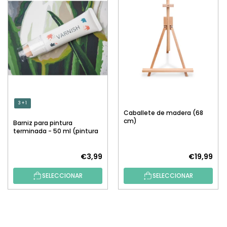
3 + 1
Caballete de madera (68
cm)
Barniz para pintura
terminada - 50 ml (pintura
por números)
€3,99
€19,99
SELECCIONAR
SELECCIONAR
P
I
E