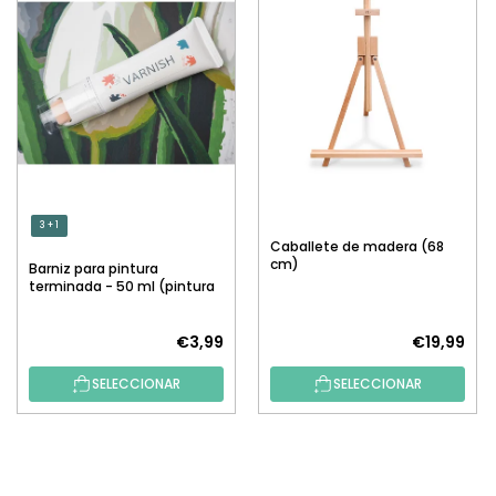
3 + 1
Caballete de madera (68
cm)
Barniz para pintura
terminada - 50 ml (pintura
por números)
€3,99
€19,99
SELECCIONAR
SELECCIONAR
P
I
E