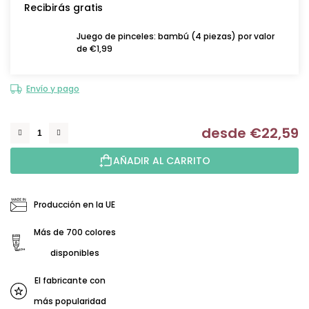
Recibirás gratis
Juego de pinceles: bambú (4 piezas) por valor
de €1,99
Envío y pago
desde
€22,59
Me
AÑADIR AL CARRITO
Producción en la UE
Más de 700 colores
disponibles
El fabricante con
más popularidad