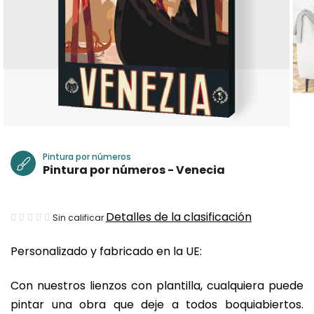
Pintura por números
Pintura por números - Venecia
La
Detalles de la clasificación
Sin calificar
valoración
Personalizado y fabricado en la UE:
media
del
Con nuestros lienzos con plantilla, cualquiera puede
producto
pintar una obra que deje a todos boquiabiertos.
es