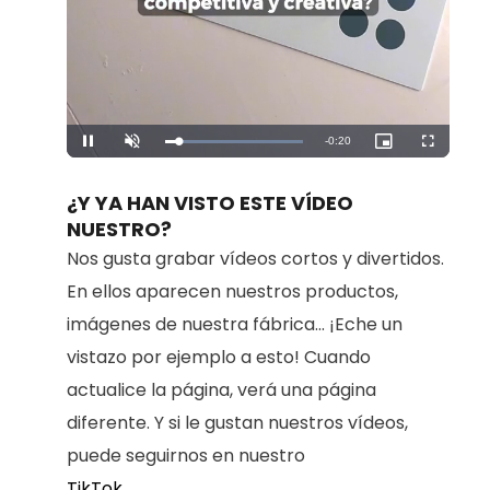
Remaining
-
0:20
Loaded
:
Pause
Unmute
Picture-
Fullscreen
100.00%
in-
Picture
Time
¿Y YA HAN VISTO ESTE VÍDEO
NUESTRO?
Nos gusta grabar vídeos cortos y divertidos.
En ellos aparecen nuestros productos,
imágenes de nuestra fábrica... ¡Eche un
vistazo por ejemplo a esto! Cuando
actualice la página, verá una página
diferente. Y si le gustan nuestros vídeos,
puede seguirnos en nuestro
TikTok