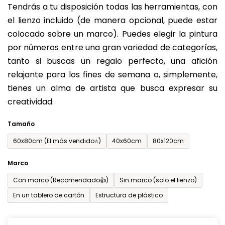
Tendrás a tu disposición todas las herramientas, con
de
el lienzo incluido (de manera opcional, puede estar
0,0
colocado sobre un marco). Puedes elegir la pintura
sobre
por números entre una gran variedad de categorías,
5
tanto si buscas un regalo perfecto, una afición
estrellas.
relajante para los fines de semana o, simplemente,
tienes un alma de artista que busca expresar su
creatividad.
Tamaño
60x80cm (El más vendido⭐)
40x60cm
80x120cm
Marco
Con marco (Recomendado👍)
Sin marco (solo el lienzo)
En un tablero de cartón
Estructura de plástico