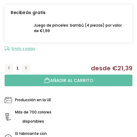
Recibirás gratis
Juego de pinceles: bambú (4 piezas) por valor
de €1,99
Envío y pago
desde
€21,39
Me
AÑADIR AL CARRITO
Producción en la UE
Más de 700 colores
disponibles
El fabricante con