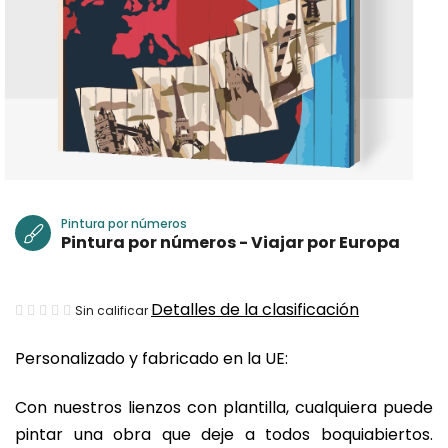
Pintura por números
Pintura por números - Viajar por Europa
La
Detalles de la clasificación
Sin calificar
valoración
Personalizado y fabricado en la UE:
media
del
Con nuestros lienzos con plantilla, cualquiera puede
producto
pintar una obra que deje a todos boquiabiertos.
es