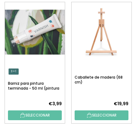
3 + 1
Caballete de madera (68
cm)
Barniz para pintura
terminada - 50 ml (pintura
por números)
€3,99
€19,99
SELECCIONAR
SELECCIONAR
P