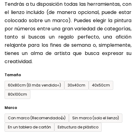
Tendrás a tu disposición todas las herramientas, con
de
el lienzo incluido (de manera opcional, puede estar
0,0
colocado sobre un marco). Puedes elegir la pintura
sobre
por números entre una gran variedad de categorías,
5
tanto si buscas un regalo perfecto, una afición
estrellas.
relajante para los fines de semana o, simplemente,
tienes un alma de artista que busca expresar su
creatividad.
Tamaño
60x80cm (El más vendido⭐)
30x40cm
40x50cm
80x100cm
Marco
Con marco (Recomendado👍)
Sin marco (solo el lienzo)
En un tablero de cartón
Estructura de plástico