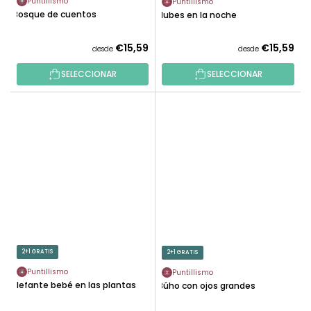
Puntillismo
Puntillismo
Bosque de cuentos
Nubes en la noche
€15,59
€15,59
desde
desde
SELECCIONAR
SELECCIONAR
2+1 GRATIS
2+1 GRATIS
Puntillismo
Puntillismo
Elefante bebé en las plantas
Búho con ojos grandes