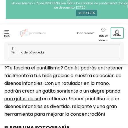
Ir
¡Ahora mismo 20% de DESCUENTO en todos los cuadros de puntillismo! Código
de descuento: DOT20
al
VER OFERTA
contenido
Inicio de sesión
CESTA
Lista de
Menú
deseos
Inicio
/
Técnicas
/
Puntillismo
/
Nuestros disenos
/
Para ninos
?Te fascina el puntillismo? Con él, podrás entretener
fácilmente a tus hijos gracias a nuestra selección de
disenos infantiles. Con un rotulador en la mano,
podrán crear un
gatito sonriente
o un
alegre panda
con gafas de sol
en el lienzo. !Hacer puntillismo con
disenos infantiles es divertido, relajante y una gran
herramienta para mejorar la concentración!
ELEGIR UNA FOTOGRAFÍA