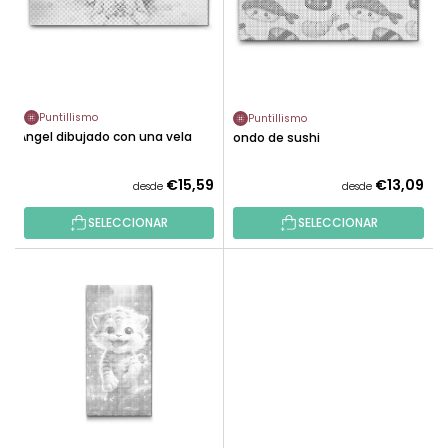
D
O
E
D
P
U
R
C
O
T
Puntillismo
Puntillismo
D
Ángel dibujado con una vela
O
Fondo de sushi
U
S
C
€15,59
€13,09
desde
desde
T
O
SELECCIONAR
SELECCIONAR
S