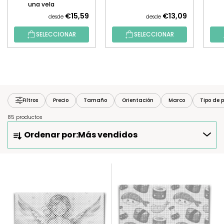
una vela
€15,59
€13,09
desde
desde
SELECCIONAR
SELECCIONAR
Filtros
Precio
Tamaño
Orientación
Marco
Tipo de p
85 productos
O
Ordenar por:
Más vendidos
R
D
E
L
N
I
A
S
R
T
P
A
R