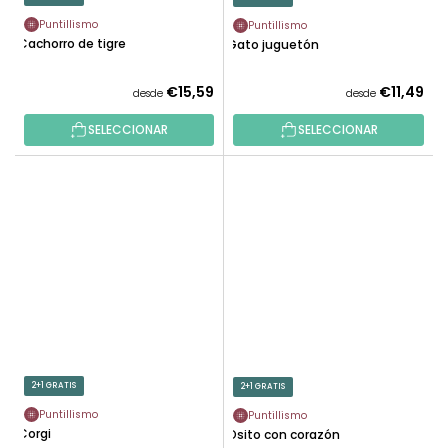
Puntillismo
Puntillismo
Cachorro de tigre
Gato juguetón
€15,59
€11,49
desde
desde
SELECCIONAR
SELECCIONAR
2+1 GRATIS
2+1 GRATIS
Puntillismo
Puntillismo
Corgi
Osito con corazón